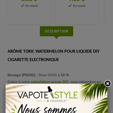
En stock
En stock
DESCRIPTION
ARÔME TOXIC WATERMELON POUR LIQUIDE DIY
CIGARETTE ELECTRONIQUE
Dosage (PG/VG) :
Base 50/50 à
10 %
Grâce à notre
calculateur arome DIY
, vous obtiendrez en
toute simplicité le volume de base, de nicotine et d’arôme
concentré pour la fabrication de votre e-liquide DIY.
Temps de maturation de liquide DIY Toxic