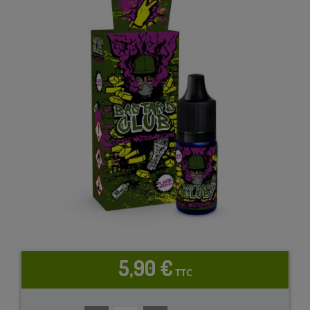
5,90 €
TTC