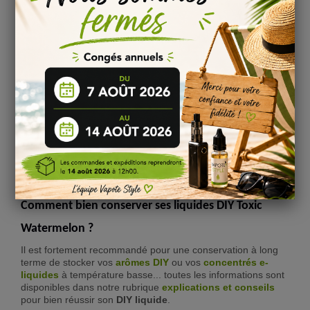
Watermelon :
Nous vous conseillons de laisser reposer votre mélange
e-
liquide Arôme concentré Toxic Watermelon - Bastard
Club
entre
3 à 7 jours
pour profiter pleinement
des saveurs
de chaque arôme.
Pour en savoir plus, consulter notre page
sur la
maturation
d’un e-liquide DIY !
Informations
:
Conservation : stocké entre 4 et 16°C
Conforme au règlement 1334/2008/CEE
Composition : Propylène Glycol & Arôme alimentaire
Comment bien conserver ses liquides DIY Toxic
Watermelon ?
Il est fortement recommandé pour une conservation à long
terme de stocker vos
arômes DIY
ou vos
concentrés e-
liquide
s
à température basse... toutes les informations sont
disponibles dans notre rubrique
explications et conseils
pour bien réussir son
DIY liquide
.