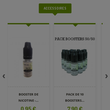
ACCESSOIRES
BOOSTER DE
PACK DE 10
NICOTINE -...
BOOSTERS...
Prix
Prix
0,95 €
7,90 €