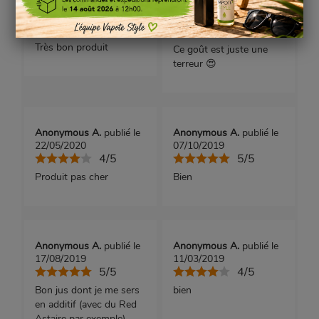
Anonymous A.
publié le
Anonymous A.
publié le
14/03/2021
03/07/2020
5/5
5/5
Très bon produit
Ce goût est juste une
terreur 😍
Anonymous A.
publié le
Anonymous A.
publié le
22/05/2020
07/10/2019
4/5
5/5
Produit pas cher
Bien
Anonymous A.
publié le
Anonymous A.
publié le
17/08/2019
11/03/2019
5/5
4/5
Bon jus dont je me sers
bien
en additif (avec du Red
Astaire par exemple).