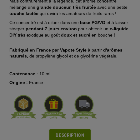
Mais contrairement à la légende, cet arôme concentré
mélange une
grande douceur, très fruitée
avec une petite
touche lactée
qui ravira les amateurs de fruits rares !
Ce concentré est à diluer dans une
base PG/VG
et à laisser
steeper
pendant 7 jours environ
pour obtenir un
e-liquide
DIY
très exotique
au goût
doux et sucré
en bouche !
Fabriqué en France
par
Vapote Style
à partir
d'arômes
naturels,
de propylène glycol et de glycérine végétale.
Contenance :
10 ml
Origine :
France
DESCRIPTION