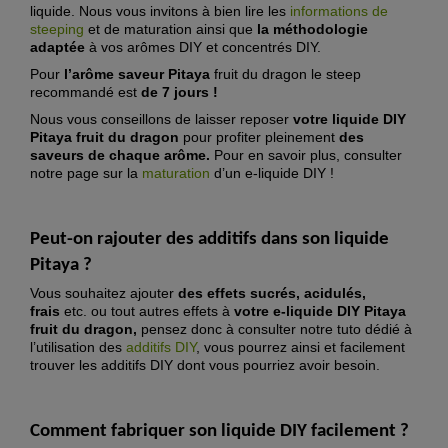
liquide. Nous vous invitons à bien lire les
informations de
steeping
et de maturation ainsi que
la méthodologie
adaptée
à vos arômes DIY et concentrés DIY.
Pour
l’arôme saveur Pitaya
fruit du dragon le steep
recommandé est
de 7 jours !
Nous vous conseillons de laisser reposer
votre liquide DIY
Pitaya fruit du dragon
pour profiter pleinement
des
saveurs de chaque arôme.
Pour en savoir plus, consulter
notre page sur la
maturation
d’un e-liquide DIY !
Peut-on rajouter des additifs dans son
liquide
Pitaya
?
Vous souhaitez ajouter
des effets sucrés, acidulés,
frais
etc. ou tout autres effets à
votre e-liquide DIY Pitaya
fruit du dragon,
pensez donc à consulter notre tuto dédié à
l’utilisation des
additifs DIY
, vous pourrez ainsi et facilement
trouver les additifs DIY dont vous pourriez avoir besoin.
Comment fabriquer son liquide DIY
facilement
?