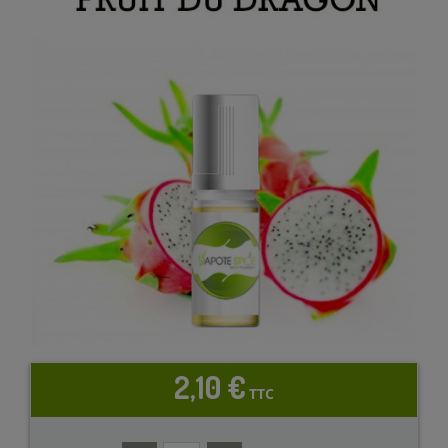
2,10 €
TTC