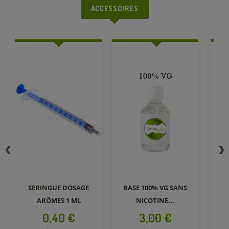
ACCESSOIRES
SERINGUE DOSAGE
BASE 100% VG SANS
BO
ARÔMES 1 ML
NICOTINE...
Prix
Prix
0,40 €
3,00 €