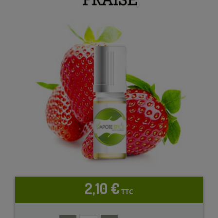
2,10 €
TTC