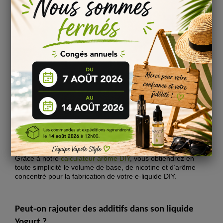
Pour
l’arôme saveur Yogurt
le temps de repos
recommandé est de
30 jours
!
Nous vous conseillons de laisser reposer
votre liquide DIY
Yogurt
pour profiter pleinement
des saveurs de chaque
arôme.
Pour en savoir plus, consulter notre page sur
la
maturation
d’un e-liquide DIY !
Dosage (PG/VG) pour la base neutre ou nicotinée :
Base 70/30 : 13 %
Base 50/50 :
15 %
Base 30/70 :
17 %
Base 100% VG :
20 %
Grâce à notre
calculateur arôme DIY
, vous obtiendrez en
toute simplicité le volume de base, de nicotine et d’arôme
concentré pour la fabrication de votre e-liquide DIY.
Peut-on rajouter des additifs dans son
liquide
Yogurt
?