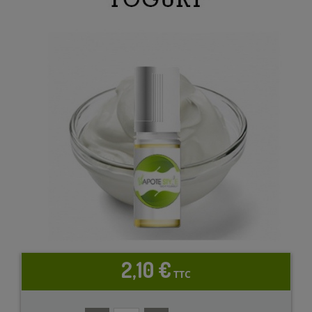
2,10 €
TTC