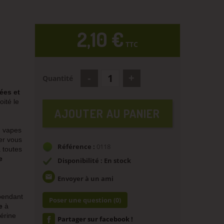
2,10 €
TTC
Quantité
ées et
ité le
AJOUTER AU PANIER
e vapes
er vous
Référence :
0118
 toutes
e
Disponibilité : En stock
email
Envoyer à un ami
pendant
Poser une question
(0)
ce
à
cérine
Partager sur facebook !