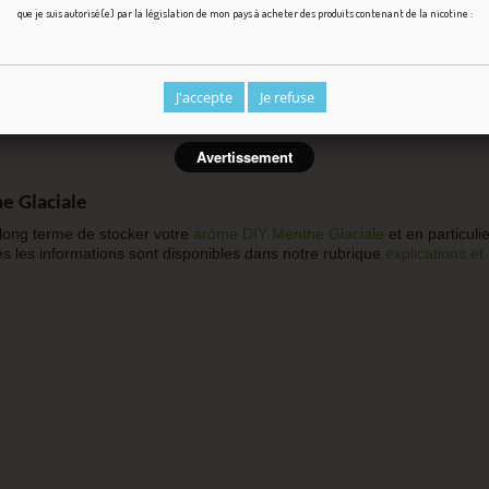
que je suis autorisé(e) par la législation de mon pays à acheter des produits contenant de la nicotine :
urself
facilement ?
quer soi-même son e-liquide saveur Menthe Glaciale : dosage, fabricatio
J'accepte
Je refuse
Avertissement
e Glaciale
long terme de stocker votre
arôme DIY
Menthe Glaciale
et en particuli
es les informations sont disponibles dans notre rubrique
explications et