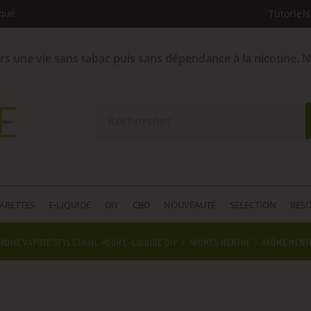
ique
Tutoriels
ers une vie sans tabac puis sans dépendance à la nicotine. 
GARETTES
E-LIQUIDE
DIY
CBD
NOUVEAUTÉ
SÉLECTION
BESO
RÔME VAPOTE STYLE 10 ML POUR E-LIQUIDE DIY
ARÔMES MENTHE
ARÔME MENTH