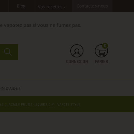
Blog
Contactez-nous
Vos recettes
expand_more
Ne vapotez pas si vous ne fumez pas.
0
CONNEXION
PANIER
IN D'AIDE ?
E GLACIALE POUR E-LIQUIDE DIY - VAPOTE STYLE