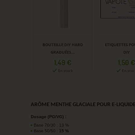
BOUTEILLE DIY HARD
ETIQUETTES PO
GRADUÉES...
DIY
Prix
Prix
1,49 €
1,50 €
En stock
En stoc
ARÔME MENTHE GLACIALE POUR E-LIQUIDE
Dosage (PG/VG) :
Base 70/30 : 13 %
Base 50/50 :
15 %