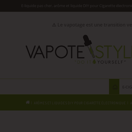
E-liquide pas cher, arôme et liquide DIY pour Cigarette électron
⚠️ Le vapotage est une transition v
E-CI
ARÔMES ET LIQUIDES DIY POUR CIGARETTE ÉLECTRONIQUE
A