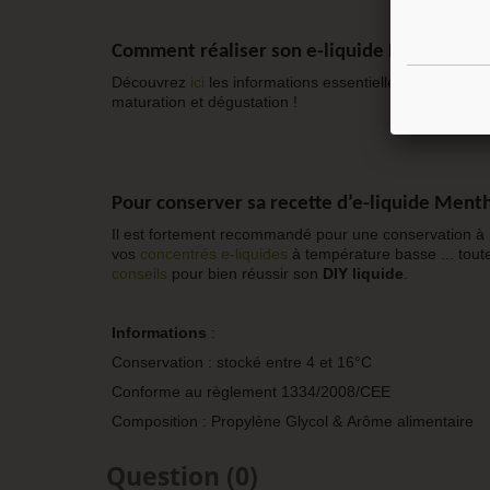
Comment réaliser son e-liquide DIY Do it Yo
Découvrez
ici
les informations essentielles pour fabri
maturation et dégustation !
Pour conserver sa recette d’e-liquide
Menth
Il est fortement recommandé pour une conservation à 
vos
concentrés e-liquide
s
à température basse ... tout
conseils
pour bien réussir son
DIY liquide
.
Informations
:
Conservation : stocké entre 4 et 16°C
Conforme au règlement 1334/2008/CEE
Composition : Propylène Glycol & Arôme alimentaire
Question
(0)