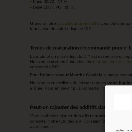
Base 30/70 :
17 %
Base 100% VG :
20 %
Grâce à notre
calculateur arôme DIY
, vous obtiendrez 
fabrication de votre e-liquide DIY.
Temps de maturation recommandé pour
e-l
La maturation d'un e-liquide DIY est essentielle et impo
Nous vous invitons à bien lire les
informations de stee
concentrés DIY.
Pour l’arôme
saveur Menthe Glaciale
le steep recom
Nous vous conseillons de laisser reposer
votre liqui
arôme.
Pour en savoir plus, consulter notre page sur 
Peut-on rajouter des additifs dans son
liqui
Vous souhaitez ajouter
des effets sucrés, acidulés, f
consulter notre tuto dédié à l’utilisation des
additifs DIY
avoir besoin.
aux femmes en