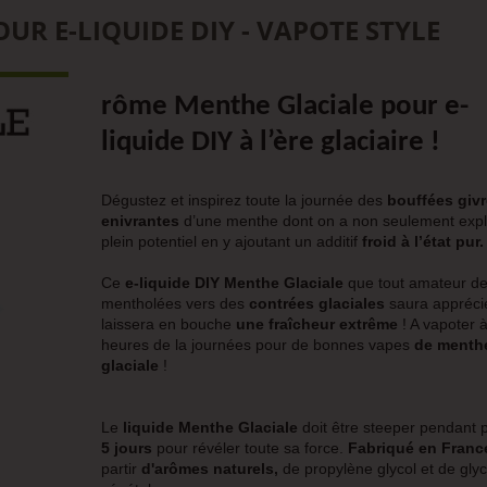
R E-LIQUIDE DIY - VAPOTE STYLE
rôme Menthe Glaciale
pour e-
liquide DIY à l’ère glaciaire !
Dégustez et inspirez toute la journée des
bouffées givr
enivrantes
d’une menthe dont on a non seulement explo
plein potentiel en y ajoutant un additif
froid à l’état pur.
Ce
e-liquide DIY Menthe Glaciale
que tout amateur d
mentholées vers des
contrées glaciales
saura appréci
laissera en bouche
une fraîcheur extrême
! A vapoter à
heures de la journées pour de bonnes vapes
de menth
glaciale
!
Le
liquide Menthe Glaciale
doit être steeper pendant 
5 jours
pour révéler toute sa force.
Fabriqué en Fran
partir
d'arômes naturels,
de propylène glycol et de gly