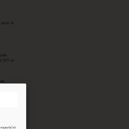
 pour la
uide.
 DIY et
ue
onc à
rriez
e majeur(e) et