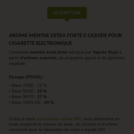
DESCRIPTION
AROME MENTHE EXTRA FORTE E-LIQUIDE POUR
CIGARETTE ELECTRONIQUE
Concentré
menthe extra forte
fabriqué par
Vapote Style
à
partir
d'arômes naturels,
de propylène glycol et de glycérine
végétale.
Dosage (PG/VG) :
Base 70/30 : 13 %
Base 50/50 :
15 %
Base 30/70 :
17 %
Base 100% VG :
20 %
Grâce à notre
calculateur arôme DIY
, vous obtiendrez en
toute simplicité le volume de base, de nicotine et d’arôme
concentré pour la fabrication de votre e-liquide DIY.