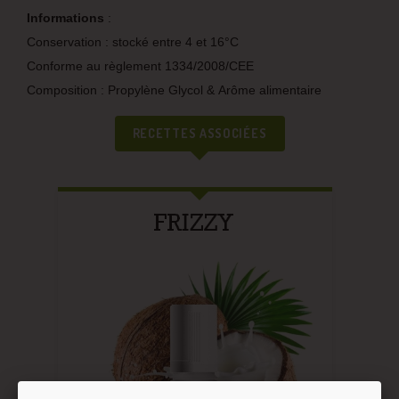
Informations
:
Conservation : stocké entre 4 et 16°C
Conforme au règlement 1334/2008/CEE
Composition : Propylène Glycol & Arôme alimentaire
RECETTES ASSOCIÉES