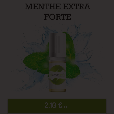
2,10 €
TTC