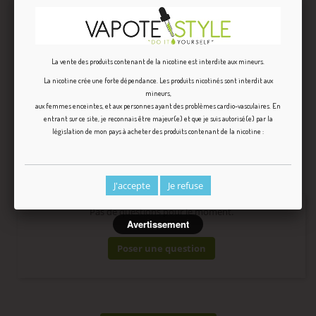
La vente des produits contenant de la nicotine est interdite aux mineurs.
La nicotine crée une forte dépendance. Les produits nicotinés sont interdit aux
FRIZZY
mineurs,
aux femmes enceintes, et aux personnes ayant des problèmes cardio-vasculaires. En
entrant sur ce site, je reconnais être majeur(e) et que je suis autorisé(e) par la
législation de mon pays à acheter des produits contenant de la nicotine :
Question
(0)
J'accepte
Je refuse
Pas de questions pour le moment.
Avertissement
Poser une question