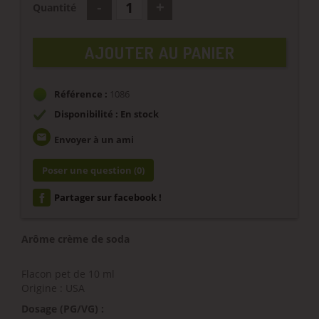
Quantité
AJOUTER AU PANIER
Référence :
1086
Disponibilité : En stock
email
Envoyer à un ami
Poser une question
(0)
Partager sur facebook !
Arôme crème de soda
Flacon pet de 10 ml
Origine : USA
Dosage (PG/VG) :