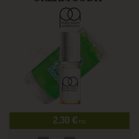
2,30 €
TTC