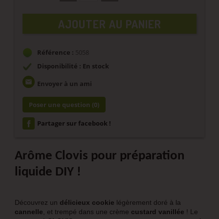
AJOUTER AU PANIER
Référence :
5058
Disponibilité : En stock
email
Envoyer à un ami
Poser une question
(0)
Partager sur facebook !
Arôme Clovis pour préparation
liquide DIY !
Découvrez un
délicieux cookie
légèrement doré à la
cannelle
, et trempé dans une crème
custard vanillée
! Le