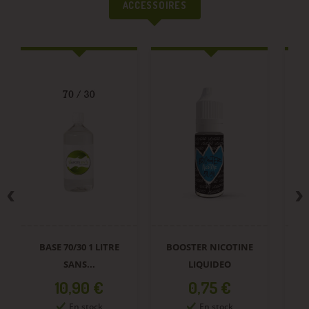
ACCESSOIRES
BASE 70/30 1 LITRE
BOOSTER NICOTINE
SANS...
LIQUIDEO
Prix
Prix
10,90 €
0,75 €
En stock
En stock