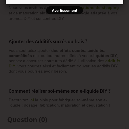
liquide.
Nous vous invitons à bien lire les
informations de steeping
Avertissement
et de maturation ainsi que
la méthodologie adaptée
à vos
arômes DIY et concentrés DIY.
Ajouter des Additifs sucrés ou frais ?
Vous souhaitez ajouter
des effets sucrés, acidulés,
caramélisés
etc. ou tout autres effets à vos
e-liquides DIY
,
pensez à consulter notre tuto dédié à l’utilisation des
additifs
DIY
, vous pourrez ainsi et facilement trouver les additifs DIY
dont vous pourriez avoir besoin.
Comment réaliser soi-même son e-liquide DIY ?
Découvrez
ici
la bible pour fabriquer soi-même son e-
liquide : dosage, fabrication, maturation et dégustation !
Question
(0)