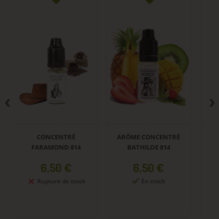
CONCENTRÉ
ARÔME CONCENTRÉ
A
FARAMOND 814
BATHILDE 814
Prix
Prix
6,50 €
6,50 €
Rupture de stock
En stock