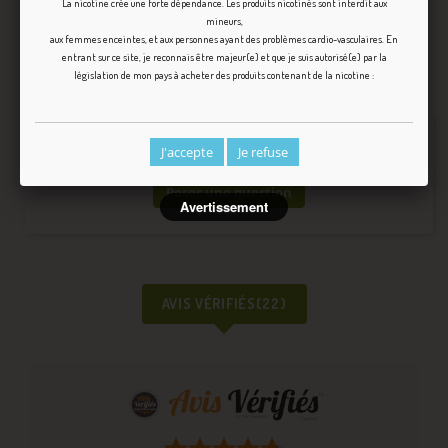
La nicotine crée une forte dépendance. Les produits nicotinés sont interdit aux
mineurs,
Découvrez
ici
la bible pour fabriquer soi-même son e-
aux femmes enceintes, et aux personnes ayant des problèmes cardio-vasculaires. En
liquide : dosage, fabrication, maturation et dégustation !
entrant sur ce site, je reconnais être majeur(e) et que je suis autorisé(e) par la
législation de mon pays à acheter des produits contenant de la nicotine :
Question
(0)
Pas de questions pour le moment.
J'accepte
Je refuse
Poser une question
Avertissement
AVIS VÉRIFIÉS(22)