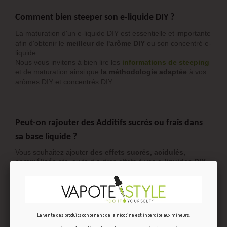
Comment bien steeper son e-liquide DIY ?
La maturation d'un e-liquide DIY est essentielle et importante
afin d'obtenir le
meilleur de l'arôme DIY
ou son concentré e-
liquide.
Nous vous invitons à bien lire les
informations de steeping
et de maturation ainsi que
la méthodologie adaptée
à vos
arômes DIY et concentrés DIY.
Peut-on rajouter des Additifs sucrés ou frais dans
sa base liquide ?
Vous souhaitez ajouter
des effets sucrés, acidulés,
caramélisés
etc. ou tout autres effets à vos
e-liquides DIY
,
pensez à consulter notre tuto dédié à l’utilisation des
additifs
DIY
, vous pourrez ainsi et facilement trouver les additifs DIY
dont vous pourriez avoir besoin.
La vente des produits contenant de la nicotine est interdite aux mineurs.
Comment réaliser soi-même son e-liquide DIY ?