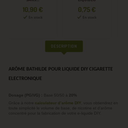
Prix
Prix
10,90 €
0,75 €
En stock
En stock
DESCRIPTION
ARÔME BATHILDE POUR LIQUIDE DIY CIGARETTE
ELECTRONIQUE
Dosage (PG/VG) :
Base 50/50 à
20%
Grâce à notre
calculateur d’arôme DIY
, vous obtiendrez en
toute simplicité le volume de base, de nicotine et d’arôme
concentré pour la fabrication de votre e-liquide DIY.