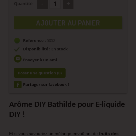
Quantité
AJOUTER AU PANIER
Référence :
5052
Disponibilité : En stock
email
Envoyer à un ami
Poser une question
(0)
Partager sur facebook !
Arôme DIY Bathilde pour E-liquide
DIY !
Et si vous savouriez un mélange envoûtant de
fruits des