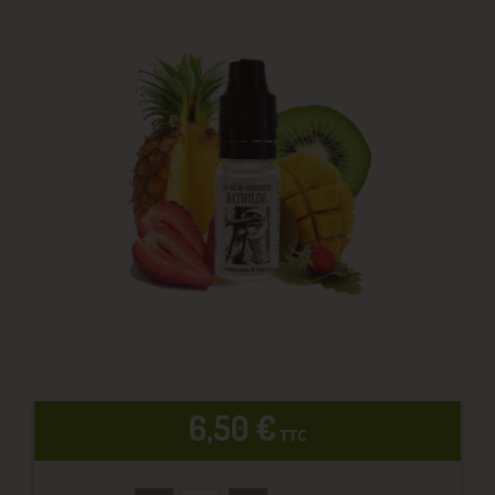
6,50 €
TTC