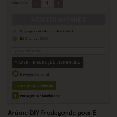
Quantité
AJOUTER AU PANIER
Il n'y a pas assez de produits en stock.
Référence :
5060
M'AVERTIR LORSQUE DISPONIBLE
email
Envoyer à un ami
Poser une question
(0)
Partager sur facebook !
Arôme DIY Fredegonde pour E-