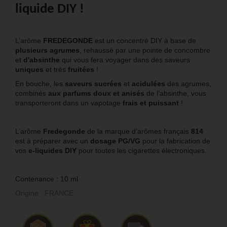
liquide DIY !
L’arôme
FREDEGONDE
est un concentré DIY à base de
plusieurs agrumes
, rehaussé par une pointe de concombre
et
d'absinthe
qui vous fera voyager dans des saveurs
uniques
et très
fruitées
!
En bouche, les
saveurs sucrées
et
acidulées
des agrumes,
combinés
aux parfums doux et anisés
de l’absinthe, vous
transporteront dans un vapotage
frais et puissant
!
L’arôme
Fredegonde
de la marque d’arômes français
814
est à préparer avec un
dosage PG/VG
pour la fabrication de
vos
e-liquides DIY
pour toutes les cigarettes électroniques.
Contenance : 10 ml
Origine : FRANCE