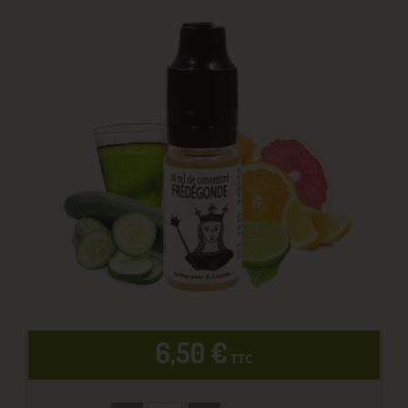
6,50 €
TTC