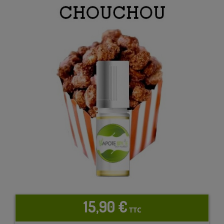
15,90 €
TTC