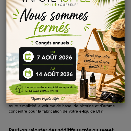
steeping
et de maturation ainsi que
la méthodologie
adaptée
à vos arômes DIY et concentrés DIY.
Pour
l’arôme saveur Chouchou le steep
recommandé est
de
30 jours
!
Nous vous conseillons de laisser reposer votre liquide DIY
Chouchou pour profiter pleinement
des saveurs de chaque
arôme.
Pour en savoir plus, consulter notre page sur
la
maturation
d’un e-liquide DIY !
Dosage conseillé pour votre base PG/VG :
Base 70/30 : 13 %
Base 50/50 :
15 %
Base 30/70 :
17 %
Base 100% VG :
20 %
Grâce à notre
calculateur arôme DIY
, vous obtiendrez en
toute simplicité le volume de base, de nicotine et d’arôme
concentré pour la fabrication de votre e-liquide DIY.
Peut-on rajouter des additifs sucrés ou sweet