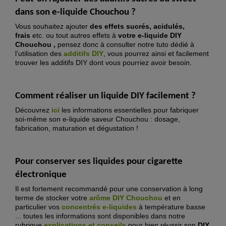
dans son e-liquide Chouchou ?
Vous souhaitez ajouter
des effets sucrés, acidulés,
frais
etc. ou tout autres effets à
votre e-liquide DIY
Chouchou ,
pensez donc à consulter notre tuto dédié à
l’utilisation des
additifs DIY
, vous pourrez ainsi et facilement
trouver les additifs DIY dont vous pourriez avoir besoin.
Comment réaliser un liquide DIY facilement ?
Découvrez
ici
les informations essentielles pour fabriquer
soi-même son e-liquide saveur Chouchou : dosage,
fabrication, maturation et dégustation !
Pour conserver ses liquides pour cigarette
électronique
Il est fortement recommandé pour une conservation à long
terme de stocker votre
arôme DIY
Chouchou
et en
particulier vos
concentrés e-liquide
s
à température basse
... toutes les informations sont disponibles dans notre
rubrique
explications et conseils
pour bien réussir son
DIY