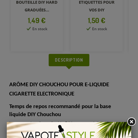
BOUTEILLE DIY HARD
ETIQUETTES POUR
GRADUÉES...
VOS DIY
Prix
Prix
1,49 €
1,50 €
En stock
En stock
DESCRIPTION
ARÔME DIY CHOUCHOU POUR E-LIQUIDE
CIGARETTE ELECTRONIQUE
Temps de repos recommandé pour la base
liquide DIY Chouchou
La maturation d'un e-liquide DIY est essentielle et importante
afin d'obtenir le
meilleur de l'arôme DIY
ou son concentré e-
liquide. Nous vous invitons à bien lire les
informations de