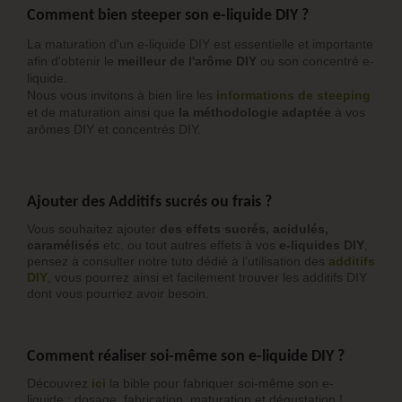
Comment bien steeper son e-liquide DIY ?
La maturation d'un e-liquide DIY est essentielle et importante
afin d'obtenir le
meilleur de l'arôme DIY
ou son concentré e-
liquide.
Nous vous invitons à bien lire les
informations de steeping
et de maturation ainsi que
la méthodologie adaptée
à vos
arômes DIY et concentrés DIY.
Ajouter des Additifs sucrés ou frais ?
Vous souhaitez ajouter
des effets sucrés, acidulés,
caramélisés
etc. ou tout autres effets à vos
e-liquides DIY
,
pensez à consulter notre tuto dédié à l’utilisation des
additifs
DIY
, vous pourrez ainsi et facilement trouver les additifs DIY
dont vous pourriez avoir besoin.
Comment réaliser soi-même son e-liquide DIY ?
Découvrez
ici
la bible pour fabriquer soi-même son e-
liquide : dosage, fabrication, maturation et dégustation !