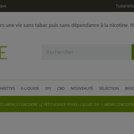
ique
Tutoriels
ers une vie sans tabac puis sans dépendance à la nicotine. 
GARETTES
E-LIQUIDE
DIY
CBD
NOUVEAUTÉ
SÉLECTION
BESO
ES ARÔMES CONCENTRÉ LE PETIT VERGER POUR E-LIQUIDE DIY
ARÔME CONCENTRÉ 