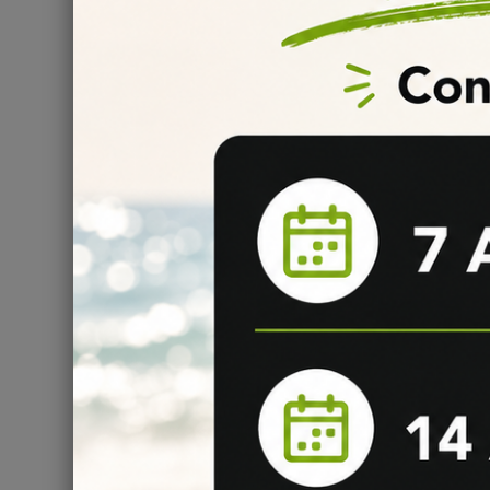
Temps de maturation de liquide DIY MELON F
Nous vous conseillons de laisser reposer votre mélan
7
jours à 10 jours
pour profiter pleinement
des save
maturation
d’un e-liquide DIY !
Informations
:
Conservation : stocké entre 4 et 16°C
Conforme au règlement 1334/2008/CEE
Composition : Propylène Glycol & Arôme alimentaire
Comment bien conserver ses liquides DIY ?
Il est fortement recommandé pour une conservation à
température basse... toutes les informations sont disp
liquide
.