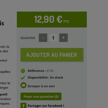
12,90 €
TTC
is
Quantité
vec la
se des
AJOUTER AU PANIER
aveur
Référence :
4154
apilles
Disponibilité : En stock
ntez la
email
Envoyer à un ami
erger.
petit
Poser une question
(0)
rication
oniques.
Partager sur facebook !