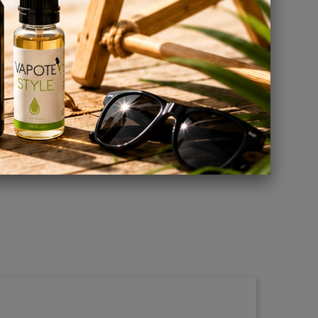
uide.
mes DIY
onsulter
ir