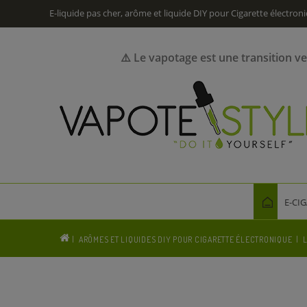
E-liquide pas cher, arôme et liquide DIY pour Cigarette électron
⚠️ Le vapotage est une transition v
E-CI
ARÔMES ET LIQUIDES DIY POUR CIGARETTE ÉLECTRONIQUE
L