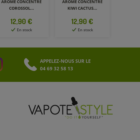
ARÔME CONCENTRÉ
KIWI CACTUS...
Prix
12,90 €
En stock
APPELEZ-NOUS SUR LE
04 69 32 58 13