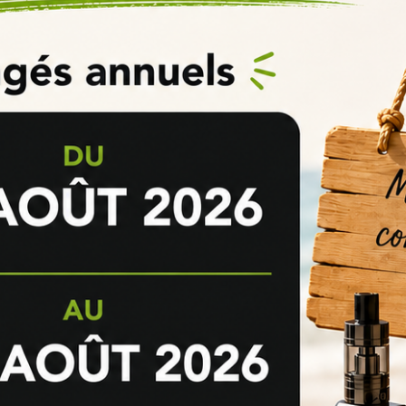
RAISE DES BOIS :
ge
e-liquide Arôme Concentré Melon Fraise Des Bois - le petit verg
urs de chaque arôme.
Pour en savoir plus, consulter notre page sur la
 long terme de stocker vos
arômes DIY
ou vos
concentrés e-liquide
s
onibles dans notre rubrique
explications et conseils
pour bien réussi