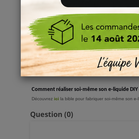
Comment bien steeper son e-liquide DIY ?
La maturation d'un e-liquide DIY est essentielle et impo
Nous vous invitons à bien lire les
informations de st
et concentrés DIY.
Ajouter des Additifs sucrés ou frais ?
Vous souhaitez ajouter
des effets sucrés, acidulés, 
notre tuto dédié à l’utilisation des
additifs DIY
, vous po
besoin.
Comment réaliser soi-même son e-liquide DIY
Découvrez
ici
la bible pour fabriquer soi-même son e-l
Question
(0)