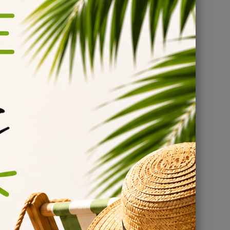
UX
ré pour