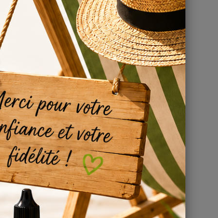
er
entre
à
r son
DIY