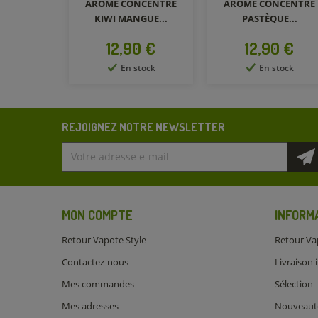
NCENTRÉ
ARÔME CONCENTRÉ
ARÔME CONCENTRÉ
GUE...
PASTÈQUE...
FRUIT DU...
Prix
Prix
0 €
12,90 €
12,90 €
tock
En stock
En stock
REJOIGNEZ NOTRE NEWSLETTER
MON COMPTE
INFORM
Retour Vapote Style
Retour Va
Contactez-nous
Livraison 
Mes commandes
Sélection
Mes adresses
Nouveaut