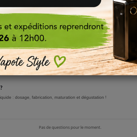
rtante afin d'obtenir le
meilleur de l'arôme DIY
ou son concentré e-liq
eeping
et de maturation ainsi que
la méthodologie adaptée
à vos arô
caramélisés
etc. ou tout autres effets à vos
e-liquides DIY
, pensez à c
urrez ainsi et facilement trouver les additifs DIY dont vous pourriez avo
 ?
iquide : dosage, fabrication, maturation et dégustation !
Pas de questions pour le moment.