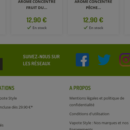
ARÔME CONCENTRÉ
ARÔME CONCENTRÉ
PÊCHE...
COROSSOL...
Prix
Prix
12,90 €
12,90 €
En stock
En stock
SUIVEZ-NOUS SUR
LES RÉSEAUX
ATIONS
A PROPOS
pote Style
Mentions légales et politique de
confidentialité
incluse dès 29.90 €*
Conditions d'utilisation
Vapote Style : Nos marques et nos
és
Engagements