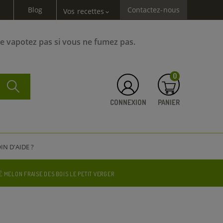
Blog
Contactez-nous
Vos recettes
expand_more
Ne vapotez pas si vous ne fumez pas.
0
CONNEXION
PANIER
IN D'AIDE ?
MELON FRAISE DES BOIS LE PETIT VERGER